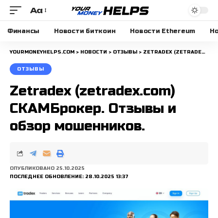
Aa
Размера
шрифта
Финансы
Новости биткоин
Новости Ethereum
Но
YOURMONEYHELPS.COM
>
НОВОСТИ
>
ОТЗЫВЫ
>
ZETRADEX (ZETRADEX.COM) СКАМБРОКЕР. ОТЗЫВЫ И ОБЗОР МОШЕННИКОВ.
ОТЗЫВЫ
Zetradex (zetradex.com)
СКАМБрокер. Отзывы и
обзор мошенников.
ОПУБЛИКОВАНО 25.10.2025
ПОСЛЕДНЕЕ ОБНОВЛЕНИЕ: 28.10.2025 13:37