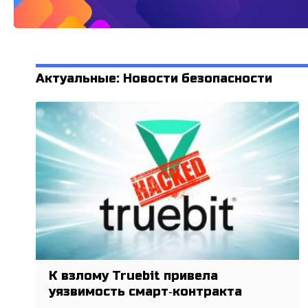
Актуальные: Новости безопасности
К взлому Truebit привела
уязвимость смарт‑контракта