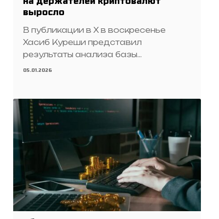
на держателей криптовалют
выросло
В публикации в X в воскресенье
Хасиб Куреши представил
результаты анализа базы…
05.01.2026