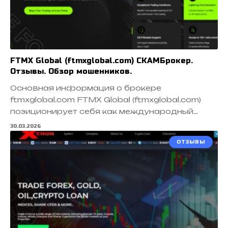
FTMX Global (ftmxglobal.com) СКАМБрокер.
Отзывы. Обзор мошенников.
Основная информация о брокере
ftmxglobal.com FTMX Global (ftmxglobal.com)
позиционирует себя как международный…
30.03.2026
ОТЗЫВЫ