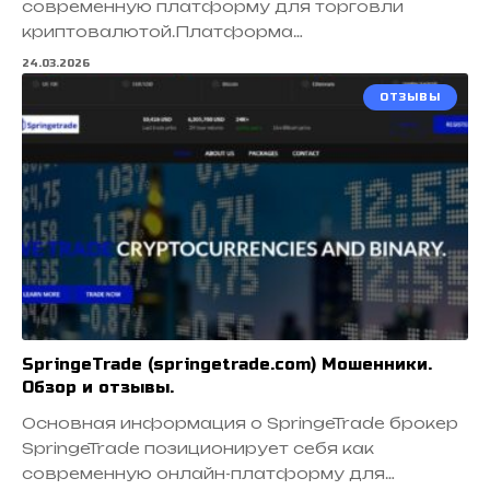
современную платформу для торговли
криптовалютой.Платформа…
24.03.2026
ОТЗЫВЫ
SpringeTrade (springetrade.com) Мошенники.
Обзор и отзывы.
Основная информация о SpringeTrade брокер
SpringeTrade позиционирует себя как
современную онлайн-платформу для…