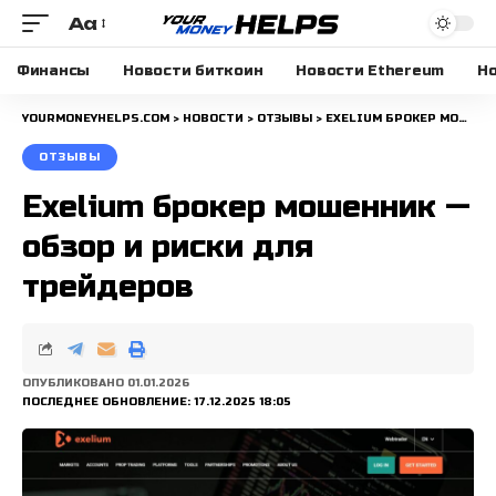
Aa
Размера
шрифта
Финансы
Новости биткоин
Новости Ethereum
Но
YOURMONEYHELPS.COM
>
НОВОСТИ
>
ОТЗЫВЫ
>
EXELIUM БРОКЕР МОШЕННИК — ОБЗОР И РИСКИ ДЛЯ ТРЕЙДЕРОВ
ОТЗЫВЫ
Exelium брокер мошенник —
обзор и риски для
трейдеров
ОПУБЛИКОВАНО 01.01.2026
ПОСЛЕДНЕЕ ОБНОВЛЕНИЕ: 17.12.2025 18:05