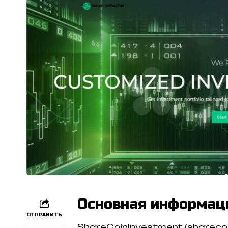
Основная информац
ОТПРАВИТЬ
ShareCoinInvestment (shareco