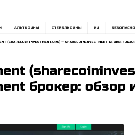
M
АЛЬТКОИНЫ
СТЕЙБЛКОИНЫ
ИИ
БЕЗОПАСНО
NT (SHARECOININVESTMENT.ORG) — SHARECOININVESTMENT БРОКЕР: ОБЗОР
ent (sharecoininves
ent брокер: обзор 