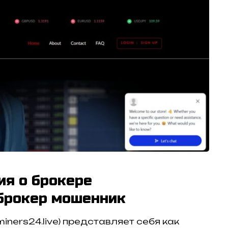
ия о брокере
 брокер мошенник
iners24.live) представляет себя как