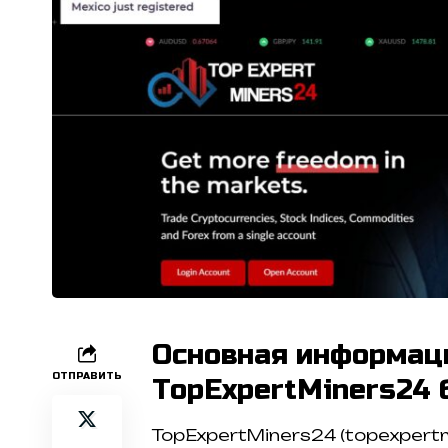
Основная информац
ОТПРАВИТЬ
TopExpertMiners24
TopExpertMiners24 (topexpertm