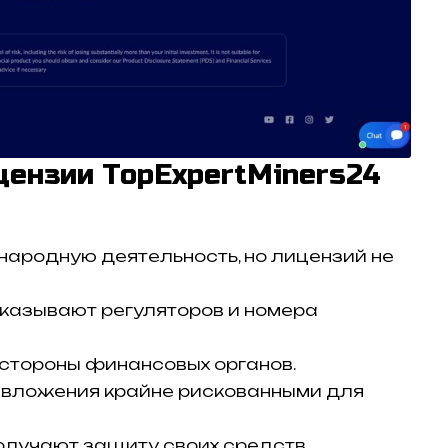
цензии TopExpertMiners24
ародную деятельность, но лицензий не
казывают регуляторов и номера
стороны финансовых органов.
 вложения крайне рискованными для
олучают защиту своих средств.