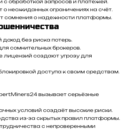
 с обработкой запросов и платежей.
о неожиданных ограничениях на счёт.
т сомнения о надежности платформы.
ошенничества
доход без риска потерь.
для сомнительных брокеров.
е лицензий создают угрозу для
 блокировкой доступа к своим средствам.
xpertMiners24 вызывает серьёзные
ачных условий создаёт высокие риски.
едства из-за скрытых правил платформы.
отрудничества с непроверенными