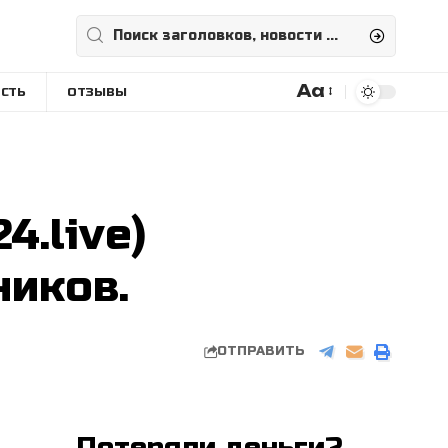
Aa
СТЬ
ОТЗЫВЫ
Размера
шрифта
4.live)
иков.
ОТПРАВИТЬ
Потеряли деньги?