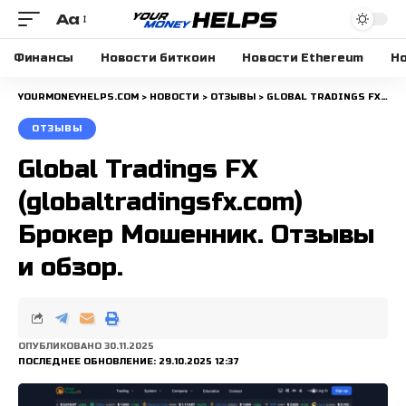
Aa
Размера
шрифта
Финансы
Новости биткоин
Новости Ethereum
Но
YOURMONEYHELPS.COM
>
НОВОСТИ
>
ОТЗЫВЫ
>
GLOBAL TRADINGS FX (GLOBALTRADINGSFX.COM) БРОКЕР МОШЕННИК. ОТЗЫВЫ И ОБЗОР.
ОТЗЫВЫ
Global Tradings FX
(globaltradingsfx.com)
Брокер Мошенник. Отзывы
и обзор.
ОПУБЛИКОВАНО 30.11.2025
ПОСЛЕДНЕЕ ОБНОВЛЕНИЕ: 29.10.2025 12:37