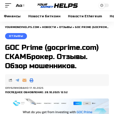
Aa
Размера
шрифта
Финансы
Новости биткоин
Новости Ethereum
Но
YOURMONEYHELPS.COM
>
НОВОСТИ
>
ОТЗЫВЫ
>
GOC PRIME (GOCPRIME.COM) СКАМБРОКЕР. ОТЗЫВЫ. ОБЗОР МОШЕННИКОВ.
ОТЗЫВЫ
GOC Prime (gocprime.com)
СКАМБрокер. Отзывы.
Обзор мошенников.
ОПУБЛИКОВАНО 17.10.2025
ПОСЛЕДНЕЕ ОБНОВЛЕНИЕ: 28.10.2025 12:52