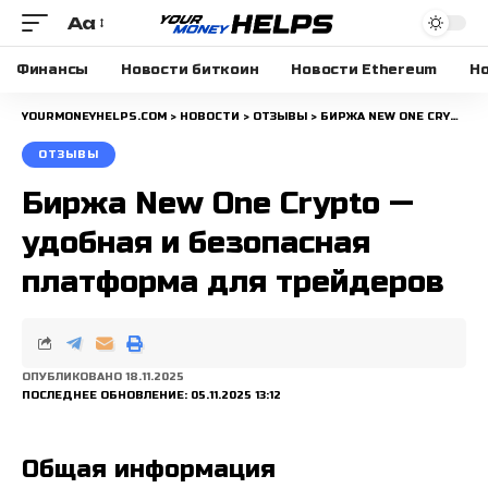
Aa
Размера
шрифта
Финансы
Новости биткоин
Новости Ethereum
Но
YOURMONEYHELPS.COM
>
НОВОСТИ
>
ОТЗЫВЫ
>
БИРЖА NEW ONE CRYPTO — УДОБНАЯ И БЕЗОПАСНАЯ ПЛАТФОРМА ДЛЯ ТРЕЙДЕРОВ
ОТЗЫВЫ
Биржа New One Crypto —
удобная и безопасная
платформа для трейдеров
ОПУБЛИКОВАНО 18.11.2025
ПОСЛЕДНЕЕ ОБНОВЛЕНИЕ: 05.11.2025 13:12
Общая информация