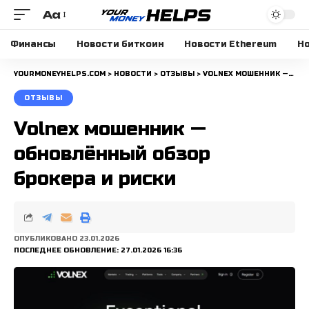
Aa
Размера
шрифта
Финансы
Новости биткоин
Новости Ethereum
Но
YOURMONEYHELPS.COM
>
НОВОСТИ
>
ОТЗЫВЫ
>
VOLNEX МОШЕННИК — ОБНОВЛЁННЫЙ ОБЗОР БРОКЕРА И РИСКИ
ОТЗЫВЫ
Volnex мошенник —
обновлённый обзор
брокера и риски
ОПУБЛИКОВАНО 23.01.2026
ПОСЛЕДНЕЕ ОБНОВЛЕНИЕ: 27.01.2026 16:36