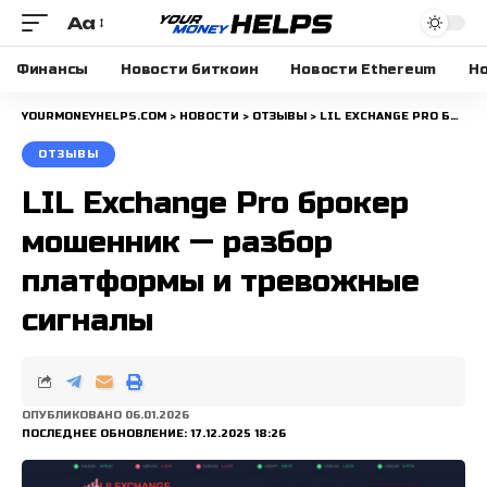
Aa
Размера
шрифта
Финансы
Новости биткоин
Новости Ethereum
Но
YOURMONEYHELPS.COM
>
НОВОСТИ
>
ОТЗЫВЫ
>
LIL EXCHANGE PRO БРОКЕР МОШЕННИК — РАЗБОР ПЛАТФОРМЫ И ТРЕВОЖНЫЕ СИГНАЛЫ
ОТЗЫВЫ
LIL Exchange Pro брокер
мошенник — разбор
платформы и тревожные
сигналы
ОПУБЛИКОВАНО 06.01.2026
ПОСЛЕДНЕЕ ОБНОВЛЕНИЕ: 17.12.2025 18:26