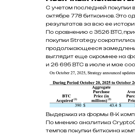
С учетом последней покупки в
октябре 778 биткоинов. Это о
результатов за всю ее истори
По сравнению с 3526 BTC, при
покупки Strategy сократились
продолжающееся замедление
выглядит еще скромнее на фо
и 26 695 BTC в июле и мае со
Выдержка из формы 8-K компа
По мнению аналитика CryptoQ
темпов покупки биткоина ком