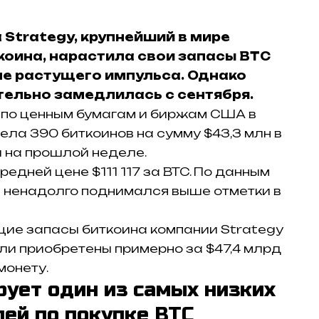
Strategy, крупнейший в мире
оина, нарастила свои запасы BTC
не растущего импульса. Однако
тельно замедлилась с сентября.
 по ценным бумагам и биржам США в
ела 390 биткоинов на сумму $43,3 млн в
 на прошлой неделе.
едней цене $111 117 за BTC. По данным
ин ненадолго поднимался выше отметки в
бщие запасы биткоина компании Strategy
ыли приобретены примерно за $47,4 млрд
монету.
рует один из самых низких
ей по покупке BTC