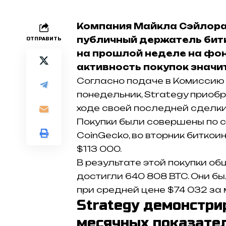
Компания Майкла Сэйлора 
публичный держатель битк
ОТПРАВИТЬ
на прошлой неделе на фо
активность покупок значи
Согласно подаче в Комиссию
понедельник, Strategy приобр
ходе своей последней сделки
Покупки были совершены по ср
CoinGecko, во вторник битко
$113 000.
В результате этой покупки о
достигли 640 808 BTC. Они б
при средней цене $74 032 за 
Strategy демонстри
месячных показател