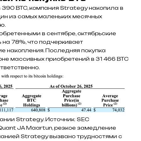
 390 BTC, компания Strategy накопила в
дин из самых маленьких месячных
ю.
обретенными в сентябре, октябрьские
 на 78%, что подчеркивает
 накопления. Последняя покупка
не массивных приобретений в 31 466 BTC
ответственно.
нии Strategy. Источник: SEC
uant JA Maartun, резкое замедление
панией Strategy вызвано трудностями с