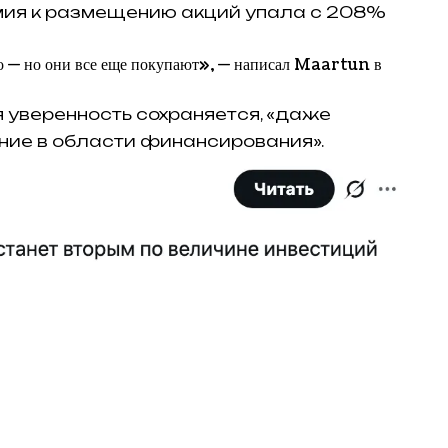
мия к размещению акций упала с 208%
 — но они все еще покупают», — написал Maartun в
я уверенность сохраняется, «даже
ние в области финансирования».