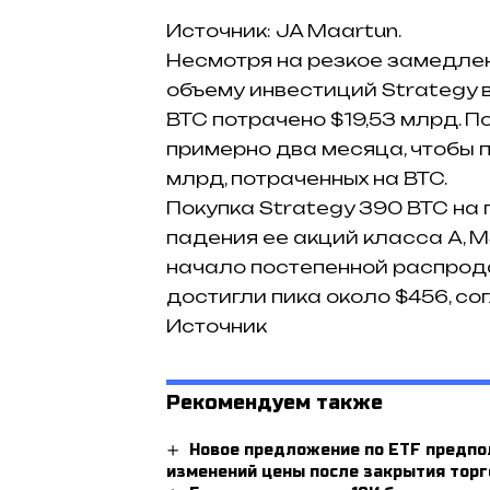
Источник: JA Maartun.
Несмотря на резкое замедлен
объему инвестиций Strategy в
BTC потрачено $19,53 млрд. П
примерно два месяца, чтобы 
млрд, потраченных на BTC.
Покупка Strategy 390 BTC н
падения ее акций класса А, 
начало постепенной распрода
достигли пика около $456, со
Источник
Рекомендуем также
Новое предложение по ETF предпол
изменений цены после закрытия торг