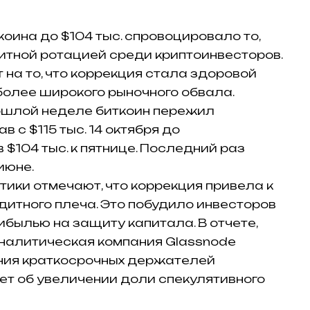
оина до $104 тыс. спровоцировало то,
итной ротацией среди криптоинвесторов.
на то, что коррекция стала здоровой
 более широкого рыночного обвала.
рошлой неделе биткоин пережил
 с $115 тыс. 14 октября до
$104 тыс. к пятнице. Последний раз
июне.
тики отмечают, что коррекция привела к
итного плеча. Это побудило инвесторов
ибылью на защиту капитала. В отчете,
аналитическая компания Glassnode
ния краткосрочных держателей
ует об увеличении доли спекулятивного