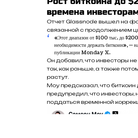
Рост биткоина до $
времена инвестора
Отчет Glassnode вышел на ф
связанной с продолжением ци
«Этот диапазон от $100 тыс. до $200 т
необходимости держать биткоин», — н
публикации Monday X.
Он добавил, что инвесторы не
так, как раньше, а также потом
растут.
Моу предсказал, что биткоин 
предупредил, что инвесторы, 
поддаться временной коррек