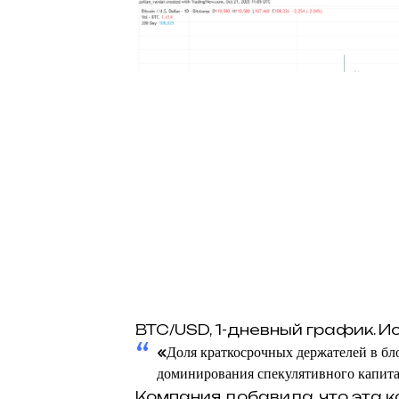
BTC/USD, 1-дневный график. Ис
«Доля краткосрочных держателей в бло
доминирования спекулятивного капит
Компания добавила, что эта 