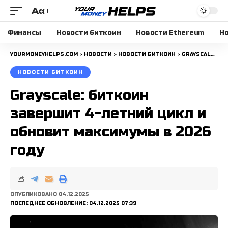
Aa
Размера
шрифта
Финансы
Новости биткоин
Новости Ethereum
Но
YOURMONEYHELPS.COM
>
НОВОСТИ
>
НОВОСТИ БИТКОИН
>
GRAYSCALE: БИТКОИН ЗАВЕРШИТ 4-ЛЕТНИЙ ЦИКЛ И ОБНОВИТ МАКСИМУМЫ В 2026 ГОДУ
НОВОСТИ БИТКОИН
Grayscale: биткоин
завершит 4-летний цикл и
обновит максимумы в 2026
году
ОПУБЛИКОВАНО 04.12.2025
ПОСЛЕДНЕЕ ОБНОВЛЕНИЕ: 04.12.2025 07:39