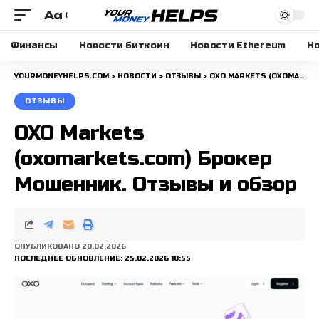
Aa
Размера
шрифта
Финансы
Новости биткоин
Новости Ethereum
Но
YOURMONEYHELPS.COM
>
НОВОСТИ
>
ОТЗЫВЫ
>
OXO MARKETS (OXOMARKETS.COM) БРОКЕР МОШЕННИК. ОТЗЫВЫ И ОБЗОР
ОТЗЫВЫ
OXO Markets
(oxomarkets.com) Брокер
Мошенник. Отзывы и обзор
ОПУБЛИКОВАНО 20.02.2026
ПОСЛЕДНЕЕ ОБНОВЛЕНИЕ: 25.02.2026 10:55