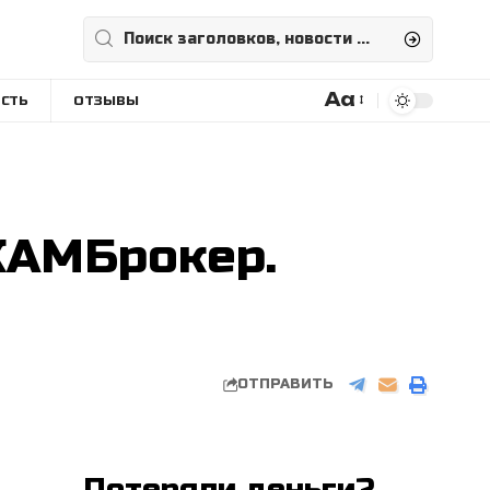
Aa
СТЬ
ОТЗЫВЫ
Размера
шрифта
СКАМБрокер.
ОТПРАВИТЬ
Потеряли деньги?