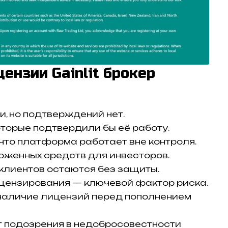
ензии Gainlit брокер
и, но подтверждений нет.
оторые подтвердили бы её работу.
 что платформа работает вне контроля.
оженных средств для инвесторов.
клиентов остаются без защиты.
ицензирования — ключевой фактор риска.
наличие лицензий перед пополнением
т подозрения в недобросовестности