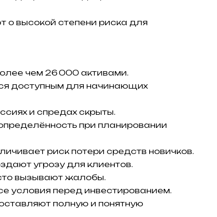
т о высокой степени риска для
более чем 26 000 активами.
ся доступным для начинающих
ссиях и спредах скрыты.
определённость при планировании
личивает риск потери средств новичков.
здают угрозу для клиентов.
сто вызывают жалобы.
се условия перед инвестированием.
оставляют полную и понятную