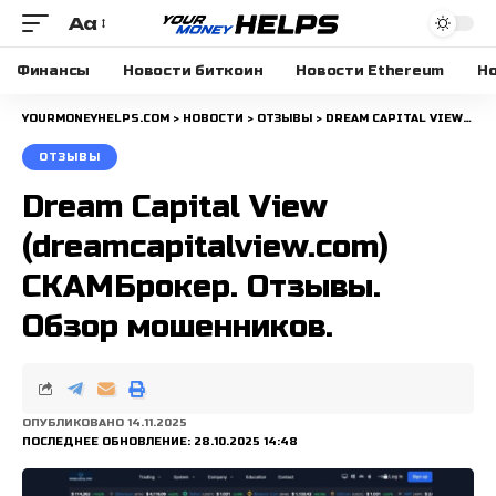
Aa
Размера
шрифта
Финансы
Новости биткоин
Новости Ethereum
Но
YOURMONEYHELPS.COM
>
НОВОСТИ
>
ОТЗЫВЫ
>
DREAM CAPITAL VIEW (DREAMCAPITALVIEW.COM) СКАМБРОКЕР. ОТЗЫВЫ. ОБЗОР МОШЕННИКОВ.
ОТЗЫВЫ
Dream Capital View
(dreamcapitalview.com)
СКАМБрокер. Отзывы.
Обзор мошенников.
ОПУБЛИКОВАНО 14.11.2025
ПОСЛЕДНЕЕ ОБНОВЛЕНИЕ: 28.10.2025 14:48