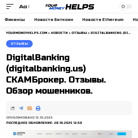
Aa
Размера
шрифта
Финансы
Новости биткоин
Новости Ethereum
Но
YOURMONEYHELPS.COM
>
НОВОСТИ
>
ОТЗЫВЫ
>
DIGITALBANKING (DIGITALBANKING.US) СКАМБРОКЕР. ОТЗЫВЫ. ОБЗОР МОШЕННИКОВ.
ОТЗЫВЫ
DigitalBanking
(digitalbanking.us)
СКАМБрокер. Отзывы.
Обзор мошенников.
ОПУБЛИКОВАНО 15.10.2025
ПОСЛЕДНЕЕ ОБНОВЛЕНИЕ: 28.10.2025 12:50