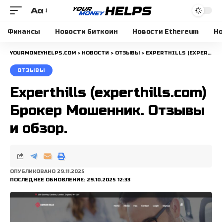
Aa
Размера
шрифта
Финансы
Новости биткоин
Новости Ethereum
Но
YOURMONEYHELPS.COM
>
НОВОСТИ
>
ОТЗЫВЫ
>
EXPERTHILLS (EXPERTHILLS.COM) БРОКЕР МОШЕННИК. ОТЗЫВЫ И ОБЗОР.
ОТЗЫВЫ
Experthills (experthills.com)
Брокер Мошенник. Отзывы
и обзор.
ОПУБЛИКОВАНО 29.11.2025
ПОСЛЕДНЕЕ ОБНОВЛЕНИЕ: 29.10.2025 12:33