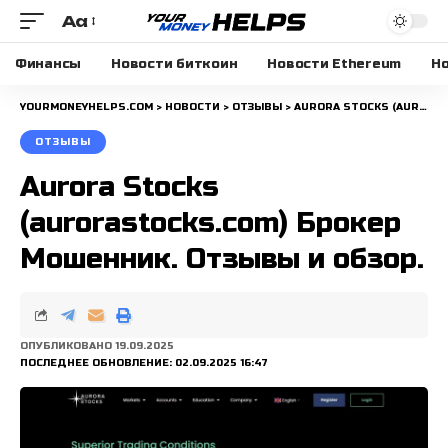
Aa
Размера
шрифта
Финансы
Новости биткоин
Новости Ethereum
Но
YOURMONEYHELPS.COM
>
НОВОСТИ
>
ОТЗЫВЫ
>
AURORA STOCKS (AURORASTOCKS.COM) БРОКЕР МОШЕННИК. ОТЗЫВЫ И ОБЗОР.
ОТЗЫВЫ
Aurora Stocks
(aurorastocks.com) Брокер
Мошенник. Отзывы и обзор.
ОПУБЛИКОВАНО 19.09.2025
ПОСЛЕДНЕЕ ОБНОВЛЕНИЕ: 02.09.2025 16:47