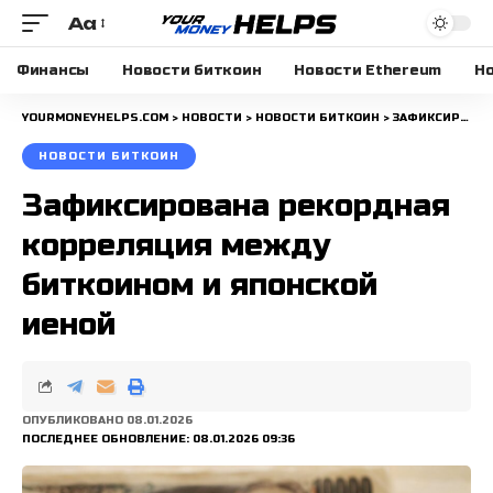
Aa
Размера
шрифта
Финансы
Новости биткоин
Новости Ethereum
Но
YOURMONEYHELPS.COM
>
НОВОСТИ
>
НОВОСТИ БИТКОИН
>
ЗАФИКСИРОВАНА РЕКОРДНАЯ КОРРЕЛЯЦИЯ МЕЖДУ БИТКОИНОМ И ЯПОНСКОЙ ИЕНОЙ
НОВОСТИ БИТКОИН
Зафиксирована рекордная
корреляция между
биткоином и японской
иеной
ОПУБЛИКОВАНО 08.01.2026
ПОСЛЕДНЕЕ ОБНОВЛЕНИЕ: 08.01.2026 09:36