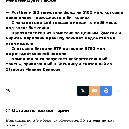
Рекомендуем также
Further и 3iQ запустили фонд на $100 млн, который
накапливает доходность в биткоинах
С начала года Ledn выдала кредиты на $1 млрд
под залог биткоина
Криптоскептик из Комиссии по ценным бумагам и
биржам Кэролайн Креншоу покинет ведомство на
этой неделе
Спотовые биткоин‑ETF потеряли $782 млн
на рождественской неделе
Компания Buck запускает «сберегательный
токен», привязанный к биткоину и связанный со
Strategy Майкла Сэйлора
Оставить комментарий
Ваш адрес email не будет опубликован.
Обязательные поля
помечены
*