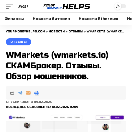
Aa
Размера
шрифта
Финансы
Новости биткоин
Новости Ethereum
Но
YOURMONEYHELPS.COM
>
НОВОСТИ
>
ОТЗЫВЫ
>
WMARKETS (WMARKETS.IO) СКАМБРОКЕР. ОТЗЫВЫ. ОБЗОР МОШЕННИКОВ.
ОТЗЫВЫ
WMarkets (wmarkets.io)
СКАМБрокер. Отзывы.
Обзор мошенников.
ОПУБЛИКОВАНО 09.02.2026
ПОСЛЕДНЕЕ ОБНОВЛЕНИЕ: 10.02.2026 16:09