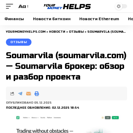
Aa
Размера
шрифта
Финансы
Новости биткоин
Новости Ethereum
Но
YOURMONEYHELPS.COM
>
НОВОСТИ
>
ОТЗЫВЫ
>
SOUMARVILA (SOUMARVILA.COM) — SOUMARVILA БРОКЕР: ОБЗОР И РАЗБОР ПРОЕКТА
ОТЗЫВЫ
Soumarvila (soumarvila.com)
— Soumarvila брокер: обзор
и разбор проекта
ОПУБЛИКОВАНО 05.12.2025
ПОСЛЕДНЕЕ ОБНОВЛЕНИЕ: 02.12.2025 18:54