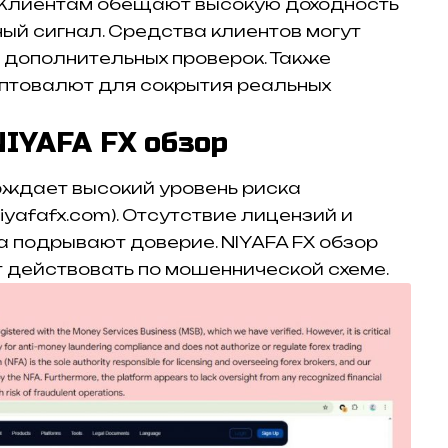
 Клиентам обещают высокую доходность
ный сигнал. Средства клиентов могут
 дополнительных проверок. Также
птовалют для сокрытия реальных
NIYAFA FX обзор
ждает высокий уровень риска
iyafafx.com). Отсутствие лицензий и
 подрывают доверие. NIYAFA FX обзор
т действовать по мошеннической схеме.