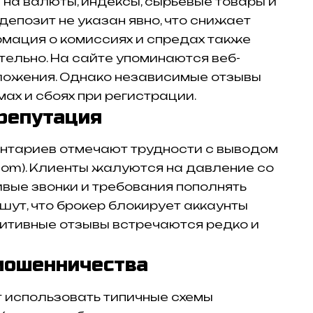
 на валюты, индексы, сырьевые товары и
епозит не указан явно, что снижает
мация о комиссиях и спредах также
тельно. На сайте упоминаются веб-
ожения. Однако независимые отзывы
мах и сбоях при регистрации.
репутация
нтариев отмечают трудности с выводом
x.com). Клиенты жалуются на давление со
вые звонки и требования пополнять
шут, что брокер блокирует аккаунты
зитивные отзывы встречаются редко и
мошенничества
ет использовать типичные схемы