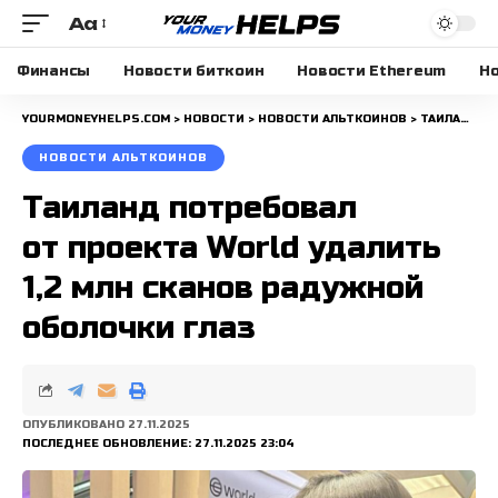
Aa
Размера
шрифта
Финансы
Новости биткоин
Новости Ethereum
Но
YOURMONEYHELPS.COM
>
НОВОСТИ
>
НОВОСТИ АЛЬТКОИНОВ
>
ТАИЛАНД ПОТРЕБОВАЛ ОТ ПРОЕКТА WORLD УДАЛИТЬ 1,2 МЛН СКАНОВ РАДУЖНОЙ ОБОЛОЧКИ ГЛАЗ
НОВОСТИ АЛЬТКОИНОВ
Таиланд потребовал
от проекта World удалить
1,2 млн сканов радужной
оболочки глаз
ОПУБЛИКОВАНО 27.11.2025
ПОСЛЕДНЕЕ ОБНОВЛЕНИЕ: 27.11.2025 23:04