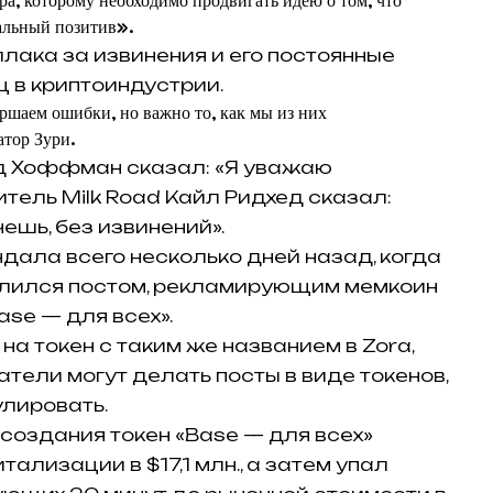
ра, которому необходимо продвигать идею о том, что
альный позитив».
лака за извинения и его постоянные
 в криптоиндустрии.
ршаем ошибки, но важно то, как мы из них
тор Зури.
д Хоффман сказал: «Я уважаю
тель Milk Road Кайл Ридхед сказал:
ешь, без извинений».
дала всего несколько дней назад, когда
лился постом, рекламирующим мемкоин
se — для всех».
а токен с таким же названием в Zora,
атели могут делать посты в виде токенов,
улировать.
 создания токен «Base — для всех»
ализации в $17,1 млн., а затем упал