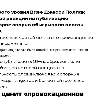
рого уровня Base Джесси Поллак
ой реакции на публикацию
орое спорно обыгрывало слоган
.
циальных сетей сочли это произведение
 неуместным.
 признаю, что это была ошибка, и приношу извинения»,
апреля.
 опубликовать GIF-изображение, на
for…», за которой следовала
ность слов, включая как спорные
 «squirting», так и более нейтральные,
es».
о ценит «провокационное