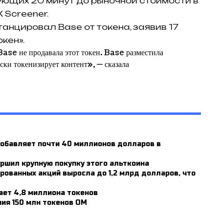
ующих 20 минут до рыночной стоимости в
X Screener.
анцировал Base от токена, заявив 17
кен».
ase не продавала этот токен. Base разместила
ски токенизирует контент», — сказала
 добавляет почти 40 миллионов долларов в
ершил крупную покупку этого альткоина
ованных акций выросла до 1,2 млрд долларов, что
ает 4,8 миллиона токенов
ния 150 млн токенов OM