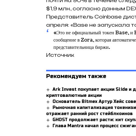
почти на 90% в течение след
$1,9 млн., согласно данным DE
Представитель Coinbase дист
апреля: «Base не запускала то
«Это не официальный токен Base, и B
сообщение в Zora, которая автоматиче
представительница биржи.
Источник
Рекомендуем также
Ark Invest покупает акции Slide и
криптовалютные акции
Основатель Bitmex Артур Хейс сов
Рыночная капитализация токенизир
отражает ранний рост стейблкоинов
GHOST продолжает расти: кит скуп
Глава Mantra начал процесс сжига