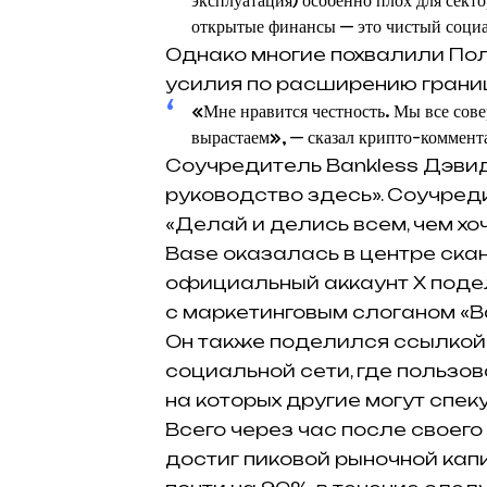
эксплуатация) особенно плох для секто
открытые финансы — это чистый соци
Однако многие похвалили Пол
усилия по расширению границ
«Мне нравится честность. Мы все сове
вырастаем», — сказал крипто-коммента
Соучредитель Bankless Дэви
руководство здесь». Соучреди
«Делай и делись всем, чем хоч
Base оказалась в центре скан
официальный аккаунт X поде
с маркетинговым слоганом «Ba
Он также поделился ссылкой н
социальной сети, где пользов
на которых другие могут спек
Всего через час после своего
достиг пиковой рыночной капит