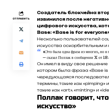
Создатель блокчейна вто
извинился после негативн
ОТПРАВИТЬ
цифрового искусства, кот
Base: «Base is for everyone»
Несколько пользователей со
искусства оскорбительным и
«Это была одна фраза из многих, но я
— сказал Поллак в сообщении X от 18 
Он имел в виду свое решение
котором была фраза «Base is 
чередующаяся последователь
термины, такие как «pimping» и
такие как «art», «minting» и «ide
Поллак говорит, чт
искусство»