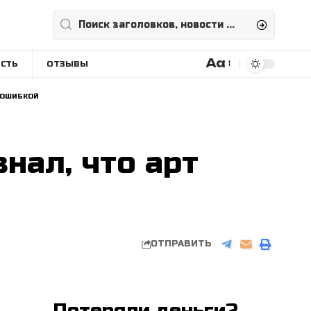
Aa
СТЬ
ОТЗЫВЫ
Размера
шрифта
Л ОШИБКОЙ
нал, что арт
ОТПРАВИТЬ
Потеряли деньги?