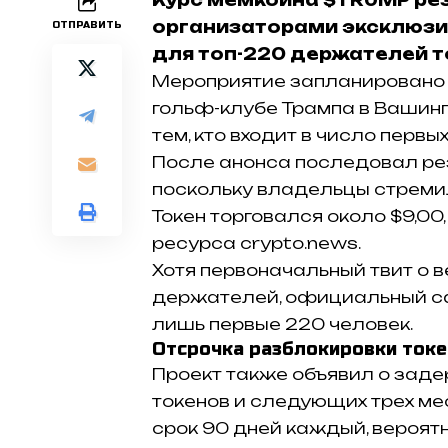
организаторами эксклюзи
ОТПРАВИТЬ
для топ-220 держателей т
Мероприятие запланировано 
гольф-клубе Трампа в Вашингт
тем, кто входит в число перв
После анонса последовал рез
поскольку владельцы стремил
Токен торговался около $9,00
ресурса
crypto.news
.
Хотя первоначальный твит о 
держателей, официальный сай
лишь первые 220 человек.
Отсрочка разблокировки ток
Проект также объявил о зад
токенов и следующих трех м
срок 90 дней каждый, вероят