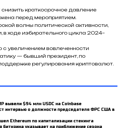
 снизить краткосрочное давление
окена перед мероприятием.
окой волны политической активности,
 в ходе избирательного цикла 2024–
о с увеличением вовлеченности
атику — бывший президент, по
 поддержке регулирования криптовалют.
P вывели $94 млн USDC на Coinbase
аст интервью о должности председателя ФРС США в
ошел Ethereum по капитализации стекинга
я биткоина указывает на приближение сезона