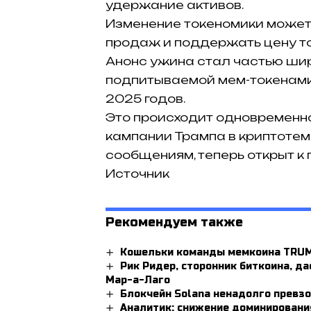
удержание активов.
Изменение токеномики может
продаж и поддержать цену т
Анонс ужина стал частью шир
подпитываемой мем-токенами,
2025 годов.
Это происходит одновременн
кампании Трампа в криптотем
сообщениям, теперь открыт к
Источник
Рекомендуем также
Кошельки команды мемкоина TRUM
Рик Ридер, сторонник биткоина, д
Мар-а-Лаго
Блокчейн Solana ненадолго превз
Аналитик: снижение доминировани