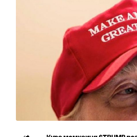
Курс мемкоина $TRUMP ре