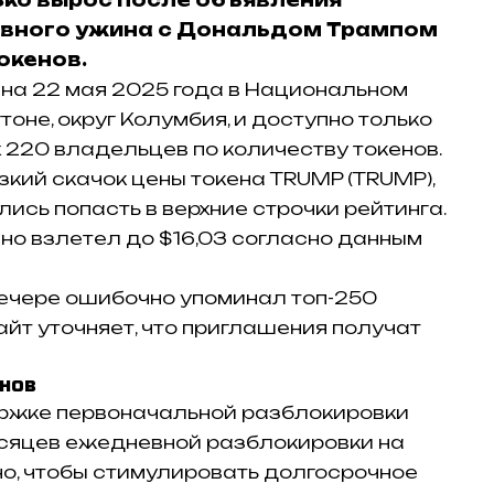
вного ужина с Дональдом Трампом
окенов.
на 22 мая 2025 года в Национальном
оне, округ Колумбия, и доступно только
ых 220 владельцев по количеству токенов.
кий скачок цены токена TRUMP (TRUMP),
ись попасть в верхние строчки рейтинга.
, но взлетел до $16,03 согласно данным
вечере ошибочно упоминал топ-250
т уточняет, что приглашения получат
енов
ержке первоначальной разблокировки
есяцев ежедневной разблокировки на
но, чтобы стимулировать долгосрочное