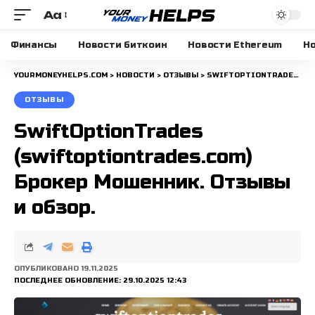
Aa
Размера
шрифта
Финансы
Новости биткоин
Новости Ethereum
Но
YOURMONEYHELPS.COM
>
НОВОСТИ
>
ОТЗЫВЫ
>
SWIFTOPTIONTRADES (SWIFTOPTIONTRADES.COM) БРОКЕР МОШЕННИК. ОТЗЫВЫ И ОБЗОР.
ОТЗЫВЫ
SwiftOptionTrades
(swiftoptiontrades.com)
Брокер Мошенник. Отзывы
и обзор.
ОПУБЛИКОВАНО 19.11.2025
ПОСЛЕДНЕЕ ОБНОВЛЕНИЕ: 29.10.2025 12:43