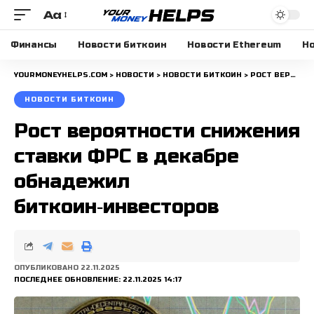
Aa
Размера
шрифта
Финансы
Новости биткоин
Новости Ethereum
Но
YOURMONEYHELPS.COM
>
НОВОСТИ
>
НОВОСТИ БИТКОИН
>
РОСТ ВЕРОЯТНОСТИ СНИЖЕНИЯ СТАВКИ ФРС В ДЕКАБРЕ ОБНАДЕЖИЛ БИТКОИН‑ИНВЕСТОРОВ
НОВОСТИ БИТКОИН
Рост вероятности снижения
ставки ФРС в декабре
обнадежил
биткоин‑инвесторов
ОПУБЛИКОВАНО 22.11.2025
ПОСЛЕДНЕЕ ОБНОВЛЕНИЕ: 22.11.2025 14:17