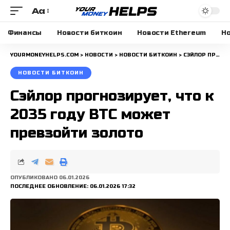
Aa
Размера
шрифта
Финансы
Новости биткоин
Новости Ethereum
Но
YOURMONEYHELPS.COM
>
НОВОСТИ
>
НОВОСТИ БИТКОИН
>
СЭЙЛОР ПРОГНОЗИРУЕТ, ЧТО К 2035 ГОДУ BTC МОЖЕТ ПРЕВЗОЙТИ ЗОЛОТО
НОВОСТИ БИТКОИН
Сэйлор прогнозирует, что к
2035 году BTC может
превзойти золото
ОПУБЛИКОВАНО 06.01.2026
ПОСЛЕДНЕЕ ОБНОВЛЕНИЕ: 06.01.2026 17:32