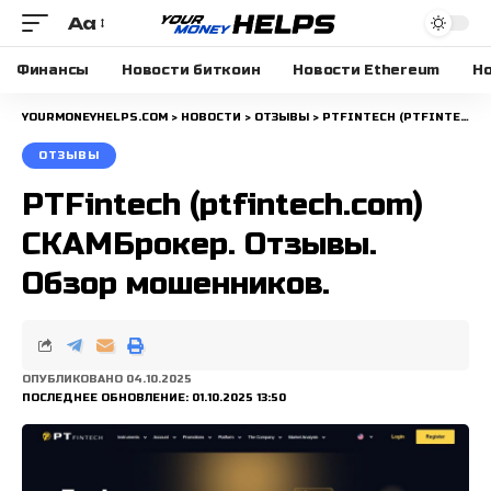
Aa
Размера
шрифта
Финансы
Новости биткоин
Новости Ethereum
Но
YOURMONEYHELPS.COM
>
НОВОСТИ
>
ОТЗЫВЫ
>
PTFINTECH (PTFINTECH.COM) СКАМБРОКЕР. ОТЗЫВЫ. ОБЗОР МОШЕННИКОВ.
ОТЗЫВЫ
PTFintech (ptfintech.com)
СКАМБрокер. Отзывы.
Обзор мошенников.
ОПУБЛИКОВАНО 04.10.2025
ПОСЛЕДНЕЕ ОБНОВЛЕНИЕ: 01.10.2025 13:50