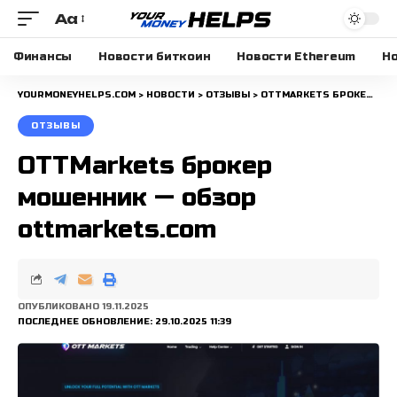
Aa
Размера
шрифта
Финансы
Новости биткоин
Новости Ethereum
Но
YOURMONEYHELPS.COM
>
НОВОСТИ
>
ОТЗЫВЫ
>
OTTMARKETS БРОКЕР МОШЕННИК — ОБЗОР OTTMARKETS.COM
ОТЗЫВЫ
OTTMarkets брокер
мошенник — обзор
ottmarkets.com
ОПУБЛИКОВАНО 19.11.2025
ПОСЛЕДНЕЕ ОБНОВЛЕНИЕ: 29.10.2025 11:39