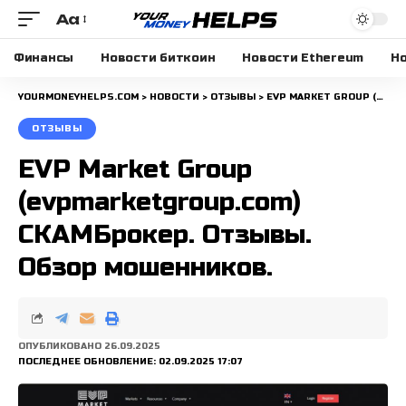
Aa
Размера
шрифта
Финансы
Новости биткоин
Новости Ethereum
Но
YOURMONEYHELPS.COM
>
НОВОСТИ
>
ОТЗЫВЫ
>
EVP MARKET GROUP (EVPMARKETGROUP.COM) СКАМБРОКЕР. ОТЗЫВЫ. ОБЗОР МОШЕННИКОВ.
ОТЗЫВЫ
EVP Market Group
(evpmarketgroup.com)
СКАМБрокер. Отзывы.
Обзор мошенников.
ОПУБЛИКОВАНО 26.09.2025
ПОСЛЕДНЕЕ ОБНОВЛЕНИЕ: 02.09.2025 17:07