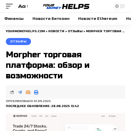
Aa
Размера
шрифта
Финансы
Новости биткоин
Новости Ethereum
Но
YOURMONEYHELPS.COM
>
НОВОСТИ
>
ОТЗЫВЫ
>
MORPHER ТОРГОВАЯ ПЛАТФОРМА: ОБЗОР И ВОЗМОЖНОСТИ
ОТЗЫВЫ
Morpher торговая
платформа: обзор и
возможности
ОПУБЛИКОВАНО 01.09.2025
ПОСЛЕДНЕЕ ОБНОВЛЕНИЕ: 28.08.2025 13:42