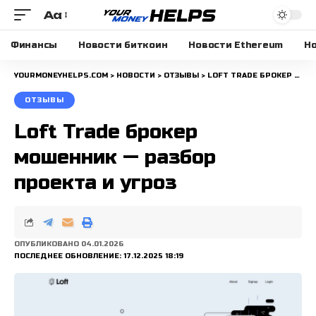
Aa
Размера
шрифта
Финансы
Новости биткоин
Новости Ethereum
Но
YOURMONEYHELPS.COM
>
НОВОСТИ
>
ОТЗЫВЫ
>
LOFT TRADE БРОКЕР МОШЕННИК — РАЗБОР ПРОЕКТА И УГРОЗ
ОТЗЫВЫ
Loft Trade брокер
мошенник — разбор
проекта и угроз
ОПУБЛИКОВАНО 04.01.2026
ПОСЛЕДНЕЕ ОБНОВЛЕНИЕ: 17.12.2025 18:19