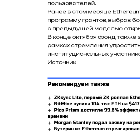
пользователей.
Ранее в этом месяце Ethereu
программу грантов, выбрав б
с предыдущей моделью откры
В конце октября фонд также за
рамках стремления упростит
институциональных участнико
Источник
Рекомендуем также
ZKsync Lite, первый ZK‑роллап Eth
BitMine купила 104 тыс ETH на $41
Pico Prism достигла 99,6% эффект
времени
Morgan Stanley подал заявку на р
Бутерин из Ethereum отреагировал