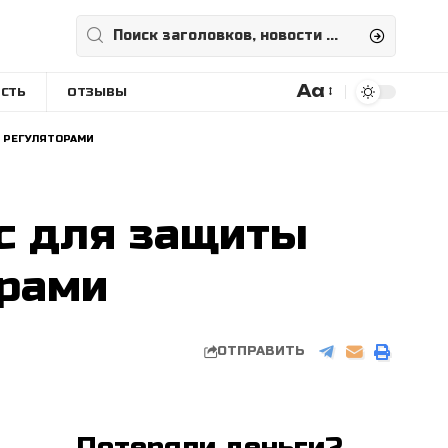
Aa
СТЬ
ОТЗЫВЫ
Размера
шрифта
Д РЕГУЛЯТОРАМИ
нс для защиты
орами
ОТПРАВИТЬ
Потеряли деньги?