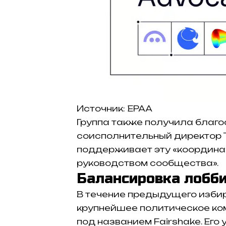
Источник: EPAA
Группа также получила благо
соисполнительный директор Т
поддерживает эту «координа
руководством сообщества».
Балансировка лобби
В течение предыдущего изби
крупнейшее политическое ко
под названием Fairshake. Его