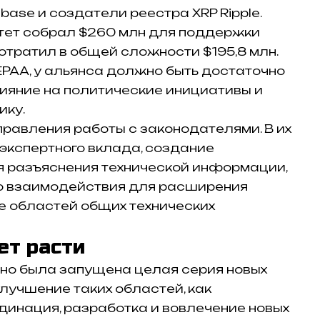
base и создатели реестра XRP Ripple.
итет собрал $260 млн для поддержки
отратил в общей сложности $195,8 млн.
EPAA, у альянса должно быть достаточно
лияние на политические инициативы и
ику.
равления работы с законодателями. В их
 экспертного вклада, создание
я разъяснения технической информации,
о взаимодействия для расширения
е областей общих технических
ет расти
вно была запущена целая серия новых
лучшение таких областей, как
рдинация, разработка и вовлечение новых