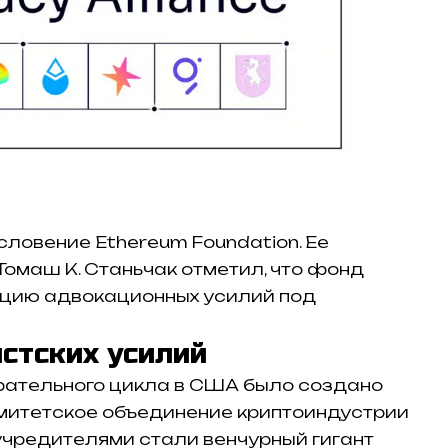
словение Ethereum Foundation. Ее
омаш К. Станьчак отметил, что фонд
цию адвокационных усилий под
стских усилий
рательного цикла в США было создано
митетское объединение криптоиндустрии
 учредителями стали венчурный гигант