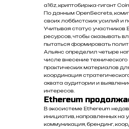
a16z, криптобиржа-гигант Coin
По данным OpenSecrets, ком
своих лоббистских усилий и п
Учитывая статус участников 
ресурсов, чтобы оказывать в
пытаться формировать полит
Альянс определил четыре нап
числе внесение технического
практических материалов дл
координация стратегическог
охвата аудитории и выявлени
интересов.
Ethereum продолжа
В экосистеме Ethereum неда
инициатив, направленных на у
коммуникация, брендинг, коо