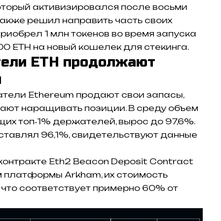
который активизировался после восьми
 также решил направить часть своих
приобрел 1 млн токенов во время запуска
00 ETH на новый кошелек для стекинга.
тели ETH продолжают
ы
атели Ethereum продают свои запасы,
ют наращивать позиции. В среду объем
их топ‑1% держателей, вырос до 97,6%.
оставлял 96,1%, свидетельствуют данные
контракте Eth2 Beacon Deposit Contract
ым платформы Arkham, их стоимость
 что соответствует примерно 60% от