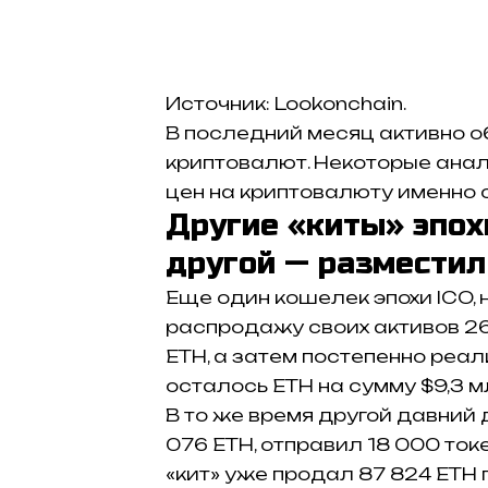
Источник: Lookonchain.
В последний месяц активно 
криптовалют. Некоторые ана
цен на криптовалюту именно с
Другие «киты» эпохи
другой — разместил
Еще один кошелек эпохи ICO, 
распродажу своих активов 26
ETH, а затем постепенно реал
осталось ETH на сумму $9,3 м
В то же время другой давний 
076 ETH, отправил 18 000 ток
«кит» уже продал 87 824 ETH 