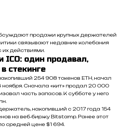
обсуждают продажи крупных держателей
литики связывают недавние колебания
 их действиями.
 ICO: один продавал,
 в стекинге
накопивший 254 908 токенов ETH, начал
 ноября. Сначала «кит» продал 20 000
изовал часть запасов. К субботе у него
лн.
держатель, накопивший с 2017 года 154
енов на веб‑биржу Bitstamp. Ранее этот
по средней цене $1 694.