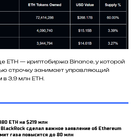
е ETH — криптобиржа Binance, у которой
етью строчку занимает управляющий
в 3,9 млн ETH.
880 ETH на $219 млн
BlackRock сделал важное заявление об Ethereum
имит газа повысится до 80 млн