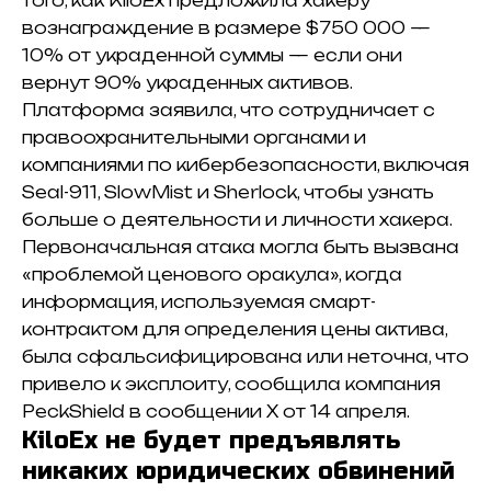
того, как KiloEx
предложила хакеру
вознаграждение в размере $750 000
—
10% от украденной суммы — если они
вернут 90% украденных активов.
Платформа заявила, что сотрудничает с
правоохранительными органами и
компаниями по кибербезопасности, включая
Seal-911, SlowMist и Sherlock, чтобы узнать
больше о деятельности и личности хакера.
Первоначальная атака могла быть вызвана
«проблемой ценового оракула», когда
информация, используемая смарт-
контрактом для определения цены актива,
была сфальсифицирована или неточна, что
привело к эксплоиту, сообщила компания
PeckShield в сообщении X от 14 апреля.
KiloEx не будет предъявлять
никаких юридических обвинений