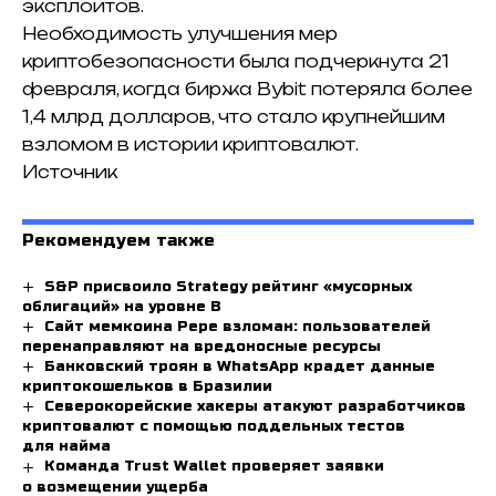
эксплоитов.
Необходимость улучшения мер
криптобезопасности была подчеркнута 21
февраля, когда биржа Bybit потеряла более
1,4 млрд долларов, что стало крупнейшим
взломом в истории криптовалют.
Источник
Рекомендуем также
S&P присвоило Strategy рейтинг «мусорных
облигаций» на уровне B
Сайт мемкоина Pepe взломан: пользователей
перенаправляют на вредоносные ресурсы
Банковский троян в WhatsApp крадет данные
криптокошельков в Бразилии
Северокорейские хакеры атакуют разработчиков
криптовалют с помощью поддельных тестов
для найма
Команда Trust Wallet проверяет заявки
о возмещении ущерба