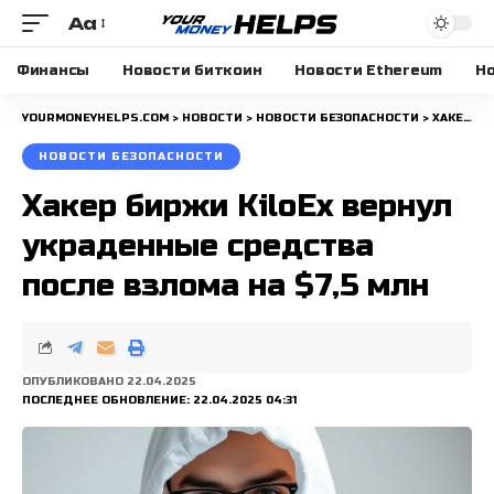
Aa
Размера
шрифта
Финансы
Новости биткоин
Новости Ethereum
Но
YOURMONEYHELPS.COM
>
НОВОСТИ
>
НОВОСТИ БЕЗОПАСНОСТИ
>
ХАКЕР БИРЖИ KILOEX ВЕРНУЛ УКРАДЕННЫЕ СРЕДСТВА ПОСЛЕ ВЗЛОМА НА $7,5 МЛН
НОВОСТИ БЕЗОПАСНОСТИ
Хакер биржи KiloEx вернул
украденные средства
после взлома на $7,5 млн
ОПУБЛИКОВАНО 22.04.2025
ПОСЛЕДНЕЕ ОБНОВЛЕНИЕ: 22.04.2025 04:31