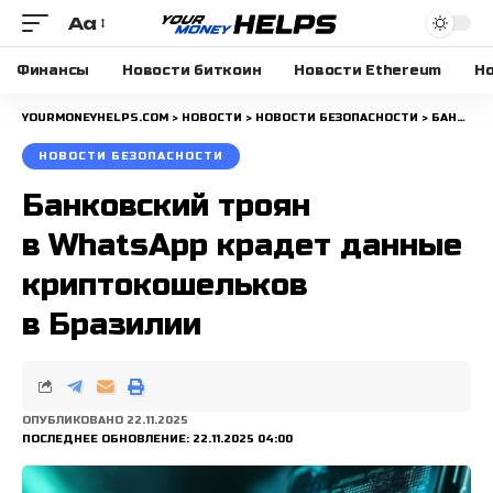
Aa
Размера
шрифта
Финансы
Новости биткоин
Новости Ethereum
Но
YOURMONEYHELPS.COM
>
НОВОСТИ
>
НОВОСТИ БЕЗОПАСНОСТИ
>
БАНКОВСКИЙ ТРОЯН В WHATSAPP КРАДЕТ ДАННЫЕ КРИПТОКОШЕЛЬКОВ В БРАЗИЛИИ
НОВОСТИ БЕЗОПАСНОСТИ
Банковский троян
в WhatsApp крадет данные
криптокошельков
в Бразилии
ОПУБЛИКОВАНО 22.11.2025
ПОСЛЕДНЕЕ ОБНОВЛЕНИЕ: 22.11.2025 04:00