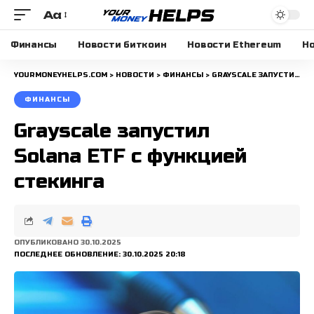
Aa
Размера
шрифта
Финансы
Новости биткоин
Новости Ethereum
Но
YOURMONEYHELPS.COM
>
НОВОСТИ
>
ФИНАНСЫ
>
GRAYSCALE ЗАПУСТИЛ SOLANA ETF С ФУНКЦИЕЙ СТЕКИНГА
ФИНАНСЫ
Grayscale запустил
Solana ETF с функцией
стекинга
ОПУБЛИКОВАНО 30.10.2025
ПОСЛЕДНЕЕ ОБНОВЛЕНИЕ: 30.10.2025 20:18