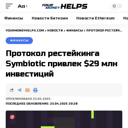
Aa
Размера
шрифта
Финансы
Новости биткоин
Новости Ethereum
Но
YOURMONEYHELPS.COM
>
НОВОСТИ
>
ФИНАНСЫ
>
ПРОТОКОЛ РЕСТЕЙКИНГА SYMBIOTIC ПРИВЛЕК $29 МЛН ИНВЕСТИЦИЙ
ФИНАНСЫ
Протокол рестейкинга
Symbiotic привлек $29 млн
инвестиций
ОПУБЛИКОВАНО 23.04.2025
ПОСЛЕДНЕЕ ОБНОВЛЕНИЕ: 23.04.2025 20:28