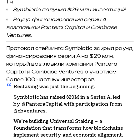
1 ч
Symbiotic получил $29 млн инвестиций.
Раунд финансирования серии А
возглавили Pantera Capital и Coinbase
Ventures.
Протокол стейкинга Symbiotic закрыл раунд
финансирования серии A на $29 млн,
который возглавили компании Pantera
Capital и Coinbase Ventures с участием
более 100 частных инвесторов.
Restaking was just the beginning.
Symbiotic has raised $29M in a Series A, led
by @PanteraCapital with participation from
@cbventures.
We’re building Universal Staking – a
foundation that transforms how blockchains
implement security and economic alignment.