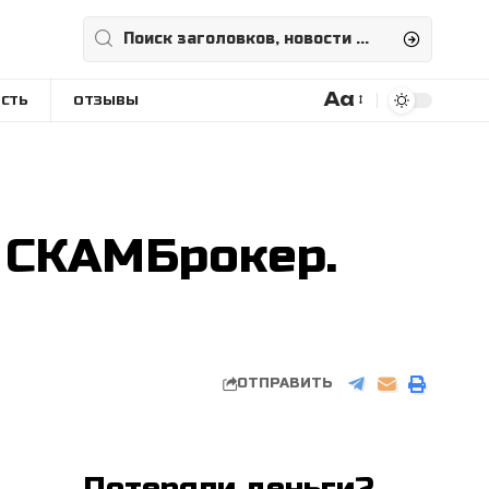
Aa
СТЬ
ОТЗЫВЫ
Размера
шрифта
) СКАМБрокер.
ОТПРАВИТЬ
Потеряли деньги?