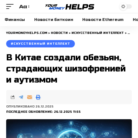
Aa
Размера
шрифта
Финансы
Новости биткоин
Новости Ethereum
Но
YOURMONEYHELPS.COM
>
НОВОСТИ
>
ИСКУССТВЕННЫЙ ИНТЕЛЛЕКТ
>
В КИ
ИСКУССТВЕННЫЙ ИНТЕЛЛЕКТ
В Китае создали обезьян,
страдающих шизофренией
и аутизмом
ОПУБЛИКОВАНО 26.12.2025
ПОСЛЕДНЕЕ ОБНОВЛЕНИЕ: 26.12.2025 11:55