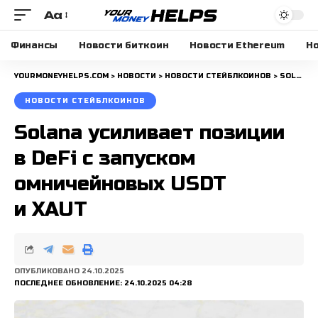
Aa
Размера
шрифта
Финансы
Новости биткоин
Новости Ethereum
Но
YOURMONEYHELPS.COM
>
НОВОСТИ
>
НОВОСТИ СТЕЙБЛКОИНОВ
>
SOLANA УСИЛИВАЕТ ПОЗИЦИИ В DEFI С ЗАПУСКОМ ОМНИЧЕЙНОВЫХ USDT И XAUT
НОВОСТИ СТЕЙБЛКОИНОВ
Solana усиливает позиции
в DeFi с запуском
омничейновых USDT
и XAUT
ОПУБЛИКОВАНО 24.10.2025
ПОСЛЕДНЕЕ ОБНОВЛЕНИЕ: 24.10.2025 04:28