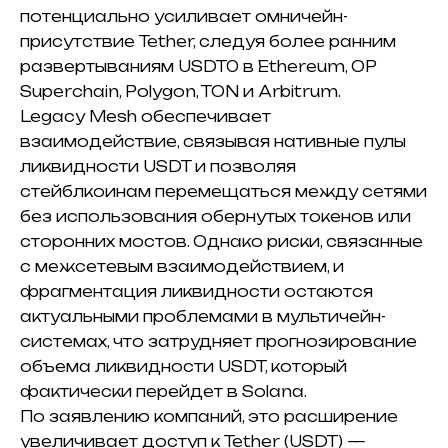
потенциально усиливает омничейн-
присутствие Tether, следуя более ранним
развертываниям USDT0 в
Ethereum
,
OP
Superchain
,
Polygon
,
TON
и
Arbitrum
.
Legacy Mesh обеспечивает
взаимодействие, связывая нативные пулы
ликвидности USDT и позволяя
стейблкоинам перемещаться между сетями
без использования обернутых токенов или
сторонних мостов. Однако риски, связанные
с межсетевым взаимодействием, и
фрагментация ликвидности остаются
актуальными проблемами в мультичейн-
системах, что затрудняет прогнозирование
объема ликвидности USDT, который
фактически перейдет в Solana.
По заявлению компаний, это расширение
увеличивает доступ к Tether (USDT) —