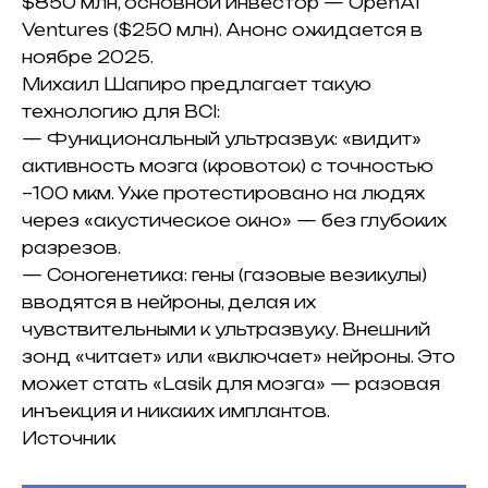
$850 млн, основной инвестор — OpenAI
Ventures ($250 млн). Анонс ожидается в
ноябре 2025.
Михаил Шапиро предлагает такую
технологию для BCI:
— Функциональный ультразвук: «видит»
активность мозга (кровоток) с точностью
~100 мкм. Уже протестировано на людях
через «акустическое окно» — без глубоких
разрезов.
— Соногенетика: гены (газовые везикулы)
вводятся в нейроны, делая их
чувствительными к ультразвуку. Внешний
зонд «читает» или «включает» нейроны. Это
может стать «Lasik для мозга» — разовая
инъекция и никаких имплантов.
Источник