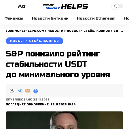
Aa
Размера
шрифта
Финансы
Новости биткоин
Новости Ethereum
Но
YOURMONEYHELPS.COM
>
НОВОСТИ
>
НОВОСТИ СТЕЙБЛКОИНОВ
>
S&P ПОНИЗИЛО РЕЙТИНГ СТАБИЛЬНОСТИ USDT ДО МИНИМАЛЬНОГО УРОВНЯ
НОВОСТИ СТЕЙБЛКОИНОВ
S&P понизило рейтинг
стабильности USDT
до минимального уровня
ОПУБЛИКОВАНО 28.11.2025
ПОСЛЕДНЕЕ ОБНОВЛЕНИЕ: 28.11.2025 10:34