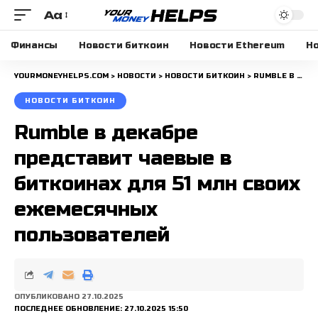
Aa
Размера
шрифта
Финансы
Новости биткоин
Новости Ethereum
Но
YOURMONEYHELPS.COM
>
НОВОСТИ
>
НОВОСТИ БИТКОИН
>
RUMBLE В ДЕКАБРЕ ПРЕДСТАВИТ ЧАЕВЫЕ В БИТКОИНАХ ДЛЯ 51 МЛН СВОИХ ЕЖЕМЕСЯЧНЫХ ПОЛЬЗОВАТЕЛЕЙ
НОВОСТИ БИТКОИН
Rumble в декабре
представит чаевые в
биткоинах для 51 млн своих
ежемесячных
пользователей
ОПУБЛИКОВАНО 27.10.2025
ПОСЛЕДНЕЕ ОБНОВЛЕНИЕ: 27.10.2025 15:50