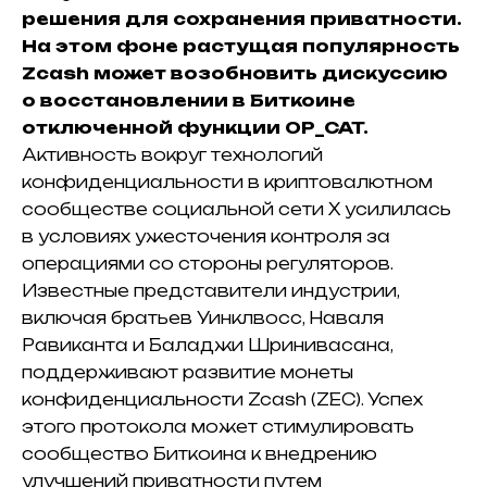
решения для сохранения приватности.
На этом фоне растущая популярность
Zcash может возобновить дискуссию
о восстановлении в Биткоине
отключенной функции OP_CAT.
Активность вокруг технологий
конфиденциальности в криптовалютном
сообществе социальной сети X усилилась
в условиях ужесточения контроля за
операциями со стороны регуляторов.
Известные представители индустрии,
включая братьев Уинклвосс, Наваля
Равиканта и Баладжи Шринивасана,
поддерживают развитие монеты
конфиденциальности
Zcash (ZEC)
. Успех
этого протокола может стимулировать
сообщество Биткоина к внедрению
улучшений приватности путем