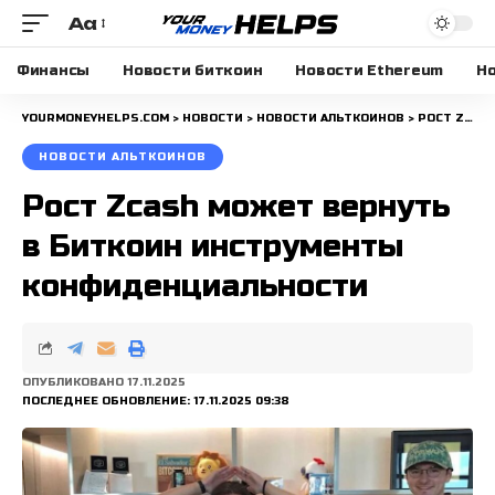
Aa
Размера
шрифта
Финансы
Новости биткоин
Новости Ethereum
Но
YOURMONEYHELPS.COM
>
НОВОСТИ
>
НОВОСТИ АЛЬТКОИНОВ
>
РОСТ ZCASH МОЖЕТ ВЕРНУТЬ В БИТКОИН ИНСТРУМЕНТЫ КОНФИДЕНЦИАЛЬНОСТИ
НОВОСТИ АЛЬТКОИНОВ
Рост Zcash может вернуть
в Биткоин инструменты
конфиденциальности
ОПУБЛИКОВАНО 17.11.2025
ПОСЛЕДНЕЕ ОБНОВЛЕНИЕ: 17.11.2025 09:38