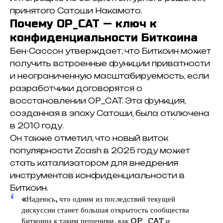
принятого Сатоши Накамото.
Почему OP_CAT — ключ к
конфиденциальности Биткоина
Бен-Сассон утверждает, что Биткоин может
получить встроенные функции приватности
и неограниченную масштабируемость, если
разработчики договорятся о
восстановлении OP_CAT. Эта функция,
созданная в эпоху Сатоши, была отключена
в 2010 году.
Он также отметил, что новый виток
популярности Zcash в 2025 году может
стать катализатором для внедрения
инструментов конфиденциальности в
Биткоин.
«Надеюсь, что одним из последствий текущей
дискуссии станет большая открытость сообщества
Биткоина к таким решениям, как OP_CAT и