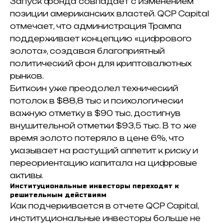
Запуск фонда совпадает с изменением
позиции американских властей. QCP Capital
отмечает, что администрация Трампа
поддерживает концепцию «цифрового
золота», создавая благоприятный
политический фон для криптовалютных
рынков.
Биткоин уже преодолел технический
потолок в $88,8 тыс и психологически
важную отметку в $90 тыс, достигнув
внушительной отметки $93,5 тыс. В то же
время золото потеряло в цене 6%, что
указывает на растущий аппетит к риску и
переориентацию капитала на цифровые
активы.
Институциональные инвесторы переходят к
решительным действиям
Как подчеркивается в отчете QCP Capital,
институциональные инвесторы больше не