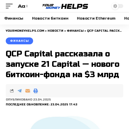
Aa
Размера
шрифта
Финансы
Новости биткоин
Новости Ethereum
Но
YOURMONEYHELPS.COM
>
НОВОСТИ
>
ФИНАНСЫ
>
QCP CAPITAL РАССКАЗАЛА О ЗАПУСКЕ 21 CAPITAL — НОВОГО БИТКОИН-ФОНДА НА $3 МЛРД
ФИНАНСЫ
QCP Capital рассказала о
запуске 21 Capital — нового
биткоин-фонда на $3 млрд
ОПУБЛИКОВАНО 23.04.2025
ПОСЛЕДНЕЕ ОБНОВЛЕНИЕ: 23.04.2025 17:43