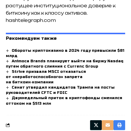
растущее институциональное доверие к
биткоину как к классу активов.
hashtelegraph.com
Рекомендуем также
Обороты криптоказино в 2024 году превысили $81
млрд
Animoca Brands планирует выйти на биржу Nasdaq
путем обратного слияния с Currenc Group
Strive призвала MSCI отказаться
от «неработоспособного» запрета
на биткоин‑компании
Сенат утвердил кандидатов Трампа на посты
руководителей CFTC и FDIC
Двухнедельный приток в криптофонды сменился
оттоком на $513 млн